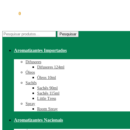
R$
0,00
0
Pesquisar
Pesquisar
por:
Aromatizantes Importados
Difusores
Difusores 124ml
Óleos
Óleos 10ml
Sachês
Sachês 90ml
Sachês 115ml
Little Tress
Spray
Room Spray
Aromatizantes Nacionais