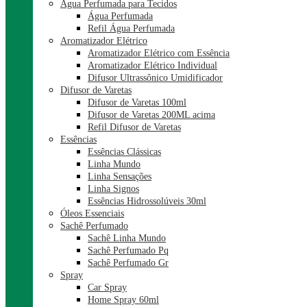
Água Perfumada para Tecidos
Água Perfumada
Refil Água Perfumada
Aromatizador Elétrico
Aromatizador Elétrico com Essência
Aromatizador Elétrico Individual
Difusor Ultrassônico Umidificador
Difusor de Varetas
Difusor de Varetas 100ml
Difusor de Varetas 200ML acima
Refil Difusor de Varetas
Essências
Essências Clássicas
Linha Mundo
Linha Sensações
Linha Signos
Essências Hidrossolúveis 30ml
Óleos Essenciais
Sachê Perfumado
Sachê Linha Mundo
Sachê Perfumado Pq
Sachê Perfumado Gr
Spray
Car Spray
Home Spray 60ml