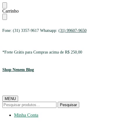
Ir
Ir
Carrinho
para
para
a
o
navegação
conteúdo
Fone: (31) 3357-9617 Whatsapp:
(31) 99607-9650
*Frete Grátis para Compras acima de R$ 250,00
Shop Nenem Blog
MENU
Pesquisar
Pesquisar
por:
Minha Conta