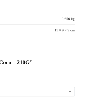
0,650 kg
11 × 9 × 9 cm
 Coco – 210G”