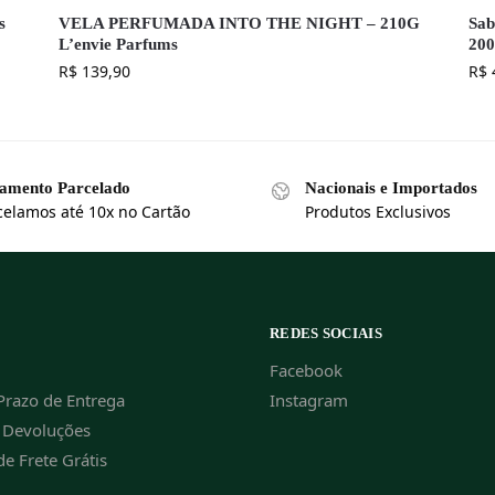
s
VELA PERFUMADA INTO THE NIGHT – 210G
Sab
L’envie Parfums
20
R$
139,90
R$
amento Parcelado
Nacionais e Importados
celamos até 10x no Cartão
Produtos Exclusivos
REDES SOCIAIS
Facebook
Prazo de Entrega
Instagram
e Devoluções
de Frete Grátis