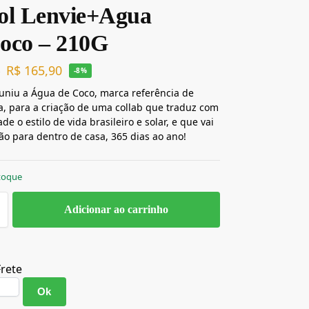
ol Lenvie+Agua
oco – 210G
R$
165,90
0
-8%
uniu a Água de Coco, marca referência de
, para a criação de uma collab que traduz com
de o estilo de vida brasileiro e solar, e que vai
rão para dentro de casa, 365 dias ao ano!
toque
Adicionar ao carrinho
Frete
Ok