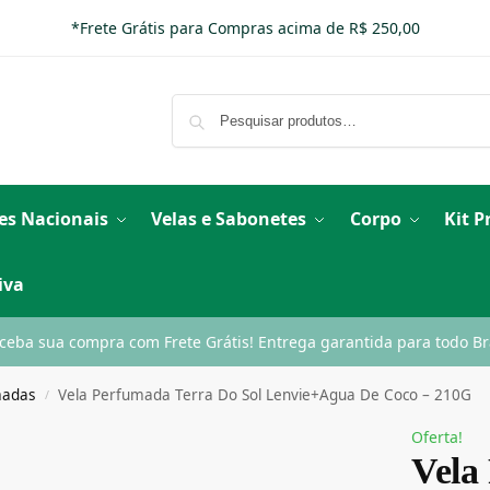
*Frete Grátis para Compras acima de R$ 250,00
es Nacionais
Velas e Sabonetes
Corpo
Kit 
iva
ceba sua compra com Frete Grátis! Entrega garantida para todo Bra
madas
Vela Perfumada Terra Do Sol Lenvie+Agua De Coco – 210G
/
Oferta!
Vela