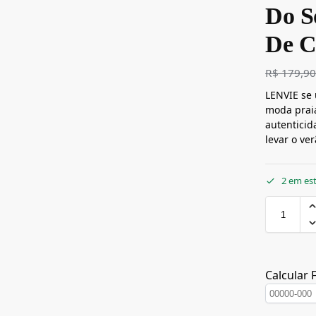
Do S
De C
R$
179,9
LENVIE se 
moda praia
autenticida
levar o ve
2 em es
Calcular 