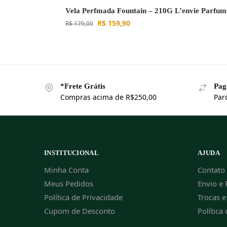
Vela Perfmada Fountain – 210G L’envie Parfum
R$
159,90
R$
179,00
*Frete Grátis
Pag
Compras acima de R$250,00
Par
INSTITUCIONAL
AJUDA
Minha Conta
Contato
Meus Pedidos
Envio e 
Política de Privacidade
Trocas 
Cupom de Desconto
Política 