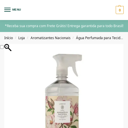
0
MENU
*Receba sua compra com Frete Grátis! Entrega garantida para todo Brasil!
Início
Loja
Aromatizantes Nacionais
Água Perfumada para Tecidos
/
/
/