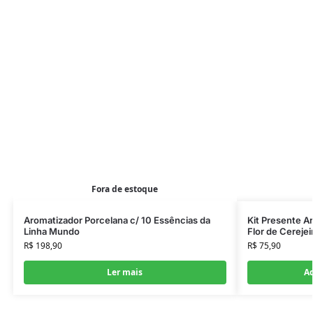
Fora de estoque
Aromatizador Porcelana c/ 10 Essências da
Kit Presente A
Linha Mundo
Flor de Cerejeir
R$
198,90
R$
75,90
Ler mais
Ad