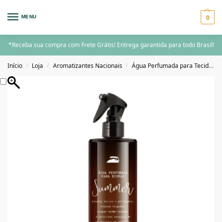
0
MENU
*Receba sua compra com Frete Grátis! Entrega garantida para todo Brasil!
Início
Loja
Aromatizantes Nacionais
Água Perfumada para Tecidos
/
/
/