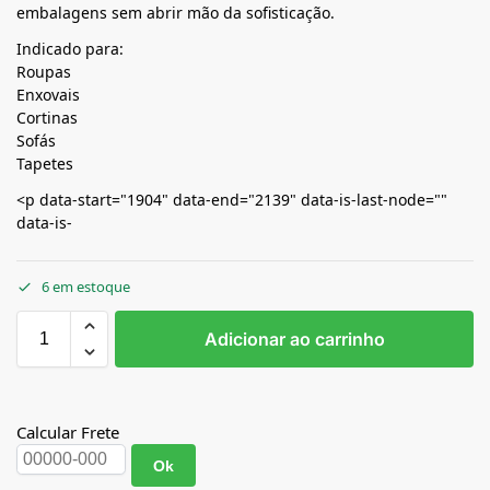
embalagens sem abrir mão da sofisticação.
Indicado para:
Roupas
Enxovais
Cortinas
Sofás
Tapetes
<p data-start="1904" data-end="2139" data-is-last-node=""
data-is-
6 em estoque
Adicionar ao carrinho
Calcular Frete
Ok