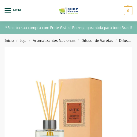
0
MENU
*Receba sua compra com Frete Grátis! Entrega garantida para todo Brasil!
Início
Loja
Aromatizantes Nacionais
Difusor de Varetas
Difusor de Varetas 200ML acima
/
/
/
/