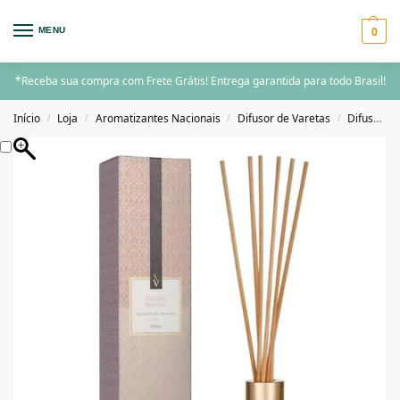
0
MENU
*Receba sua compra com Frete Grátis! Entrega garantida para todo Brasil!
Início
Loja
Aromatizantes Nacionais
Difusor de Varetas
Difusor de Varetas 100ml
/
/
/
/