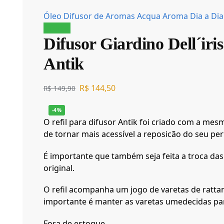
Óleo Difusor de Aromas Acqua Aroma Dia a Di
Oferta!
Difusor Giardino Dell´ir
Antik
R$
144,50
R$
149,90
-4%
O refil para difusor Antik foi criado com a mes
de tornar mais acessível a reposicão do seu per
É importante que também seja feita a troca d
original.
O refil acompanha um jogo de varetas de rattan
importante é manter as varetas umedecidas pa
Fora de estoque