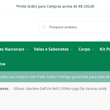
*Frete Grátis para Compras acima de R$ 250,00
es Nacionais
Velas e Sabonetes
Corpo
Kit 
iva
ceba sua compra com Frete Grátis! Entrega garantida para todo Bra
usores
Difusor Giardino Dell´iris Refil 250ML+Jogo De Varetas Antik
/