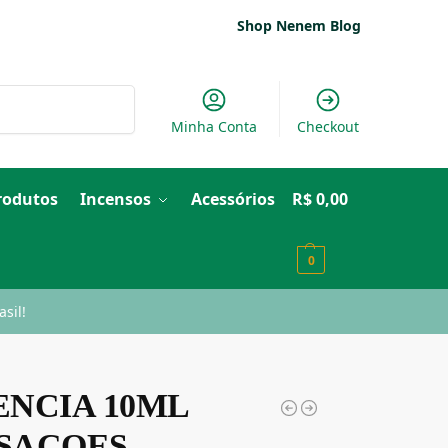
Shop Nenem Blog
Pesquisar
Minha Conta
Checkout
Produtos
Incensos
Acessórios
R$
0,00
0
sil!
ENCIA 10ML
SACOES