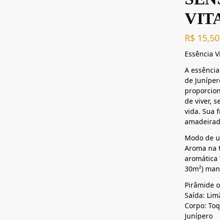
VIT
R$
15,50
Essência V
A essência
de Juníper
proporcion
de viver, 
vida. Sua 
amadeirad
Modo de us
Aroma na t
aromática
30m²) mant
Pirâmide ol
Saída: Lim
Corpo: Toq
Junípero