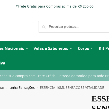
*Frete Grátis para Compras acima de R$ 250,00
es Nacionais
Velas e Sabonetes
Corpo
Kit 
iva
ceba sua compra com Frete Grátis! Entrega garantida para todo Bra
ias
Linha Sensações
ESSENCIA 10ML SENSACOES VITALIDADE
/
/
ESS
SEN