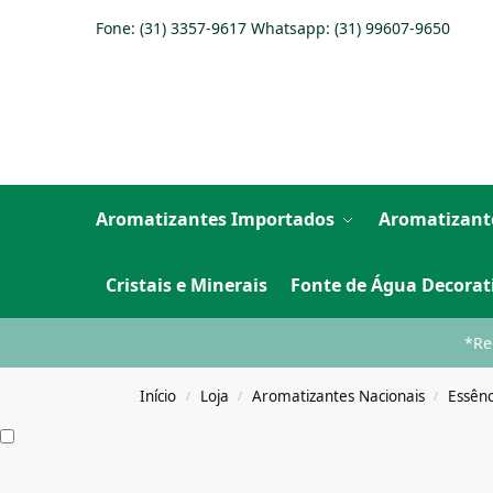
Fone: (31) 3357-9617 Whatsapp:
(31) 99607-9650
Aromatizantes Importados
Aromatizant
Cristais e Minerais
Fonte de Água Decorat
*Re
Início
Loja
Aromatizantes Nacionais
Essênc
/
/
/