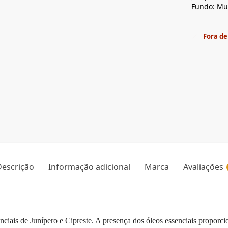
Fundo: Mus
Fora de
escrição
Informação adicional
Marca
Avaliações
ciais de Junípero e Cipreste. A presença dos óleos essenciais proporci