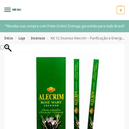
0
MENU
*Receba sua compra com Frete Grátis! Entrega garantida para todo Brasil!
Início
Loja
Incensos
Kit 12 Incenso Alecrim – Purificação e Energia Positiva
/
/
/