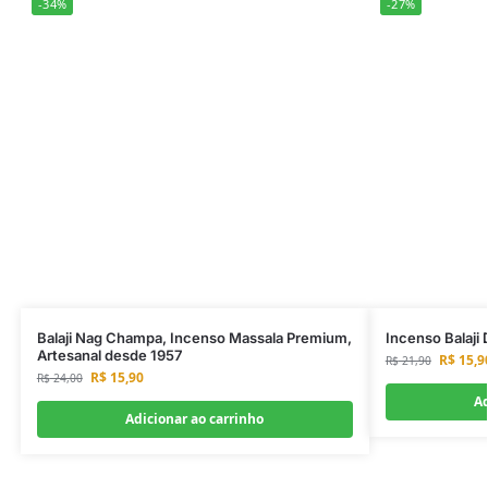
-34%
-27%
Balaji Nag Champa, Incenso Massala Premium,
Incenso Balaji
Artesanal desde 1957
R$
15,9
R$
21,90
R$
15,90
R$
24,00
Ad
Adicionar ao carrinho