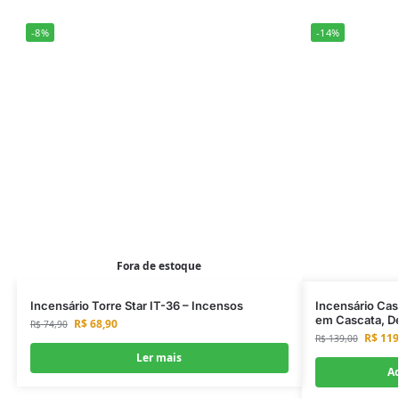
-8%
-14%
Fora de estoque
Incensário Torre Star IT-36 – Incensos
Incensário Cas
em Cascata, D
R$
68,90
R$
74,90
R$
119
R$
139,00
Ler mais
Ad