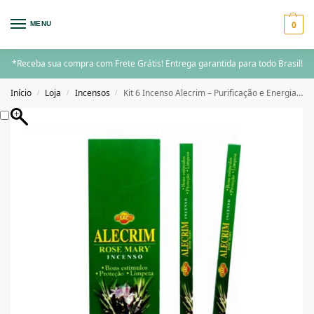
0
MENU
*Receba sua compra com Frete Grátis! Entrega garantida para todo Brasil!
Início
Loja
Incensos
Kit 6 Incenso Alecrim – Purificação e Energia Positiva
/
/
/