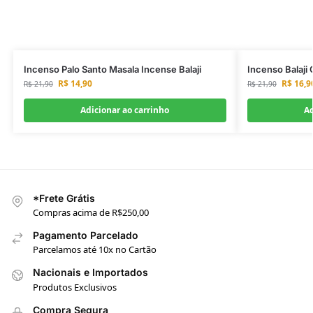
Incenso Palo Santo Masala Incense Balaji
Incenso Balaji 
R$
14,90
R$
16,9
R$
21,90
R$
21,90
Adicionar ao carrinho
Ad
*Frete Grátis
Compras acima de R$250,00
Pagamento Parcelado
Parcelamos até 10x no Cartão
Nacionais e Importados
Produtos Exclusivos
Compra Segura