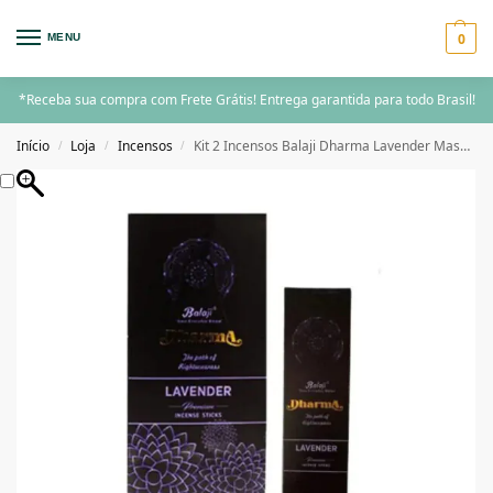
0
MENU
*Receba sua compra com Frete Grátis! Entrega garantida para todo Brasil!
Início
Loja
Incensos
Kit 2 Incensos Balaji Dharma Lavender Massala
/
/
/