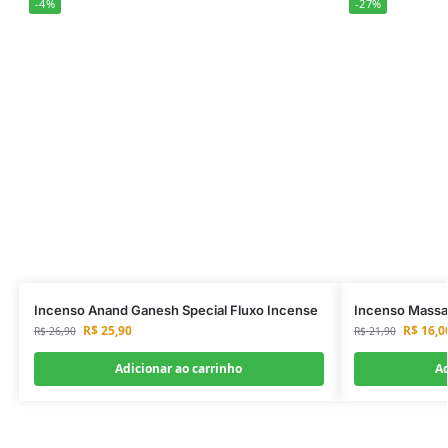
-4%
-27%
Incenso Anand Ganesh Special Fluxo Incense
Incenso Massal
R$
25,90
R$
16,0
R$
26,90
R$
21,90
Adicionar ao carrinho
Ad