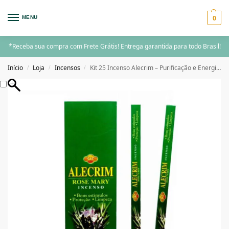
0
MENU
*Receba sua compra com Frete Grátis! Entrega garantida para todo Brasil!
Início
Loja
Incensos
Kit 25 Incenso Alecrim – Purificação e Energia Positiva
/
/
/