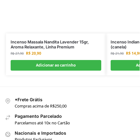
Incenso Massala Nandita Lavender 15gr,
Incenso Indian
Aroma Relaxante, Linha Premium
(canela)
R$
20,90
R$
14,9
R$
27,90
R$
21,90
Adicionar ao carrinho
Ad
*Frete Grátis
Compras acima de R$250,00
Pagamento Parcelado
Parcelamos até 10x no Cartão
Nacionais e Importados
Produtos Exclusivos