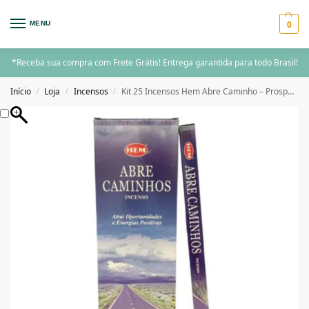
0
MENU
*Receba sua compra com Frete Grátis! Entrega garantida para todo Brasil!
Início
Loja
Incensos
Kit 25 Incensos Hem Abre Caminho – Prosperidade e Novas Oportunidades
/
/
/