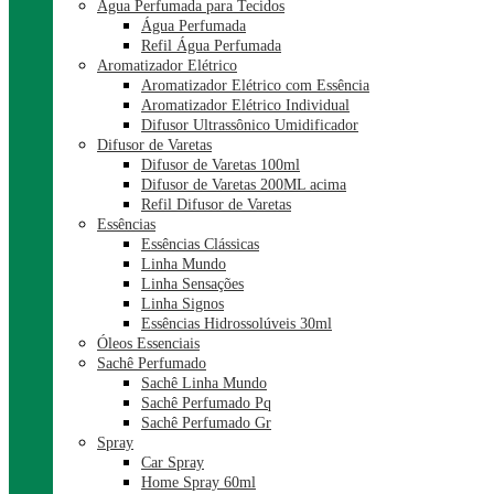
Água Perfumada para Tecidos
Água Perfumada
Refil Água Perfumada
Aromatizador Elétrico
Aromatizador Elétrico com Essência
Aromatizador Elétrico Individual
Difusor Ultrassônico Umidificador
Difusor de Varetas
Difusor de Varetas 100ml
Difusor de Varetas 200ML acima
Refil Difusor de Varetas
Essências
Essências Clássicas
Linha Mundo
Linha Sensações
Linha Signos
Essências Hidrossolúveis 30ml
Óleos Essenciais
Sachê Perfumado
Sachê Linha Mundo
Sachê Perfumado Pq
Sachê Perfumado Gr
Spray
Car Spray
Home Spray 60ml