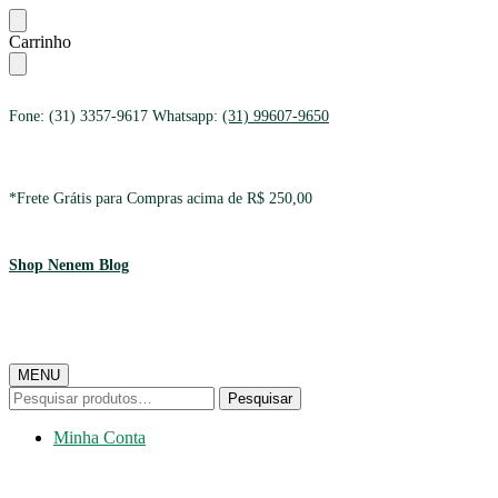
Ir
Ir
Carrinho
para
para
a
o
navegação
conteúdo
Fone: (31) 3357-9617 Whatsapp:
(31) 99607-9650
*Frete Grátis para Compras acima de R$ 250,00
Shop Nenem Blog
MENU
Pesquisar
Pesquisar
por:
Minha Conta