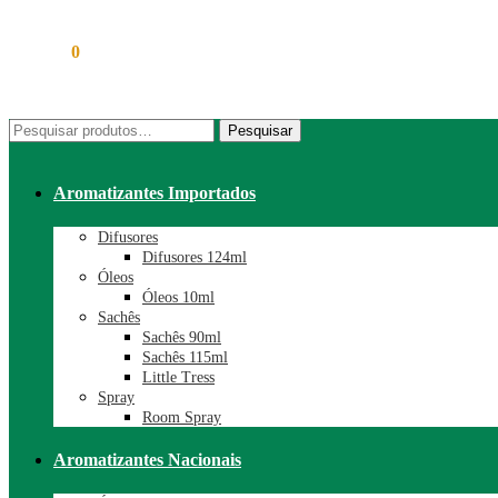
R$
0,00
0
Pesquisar
Pesquisar
por:
Aromatizantes Importados
Difusores
Difusores 124ml
Óleos
Óleos 10ml
Sachês
Sachês 90ml
Sachês 115ml
Little Tress
Spray
Room Spray
Aromatizantes Nacionais