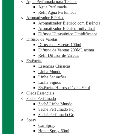
Água Perfumada para Tecidos
Água Perfumada
Refil Água Perfumada
Aromatizador Elétrico
Aromatizador Elétrico com Essência
Aromatizador Elétrico Individual
Difusor Ultrassônico Umidificador
Difusor de Varetas
Difusor de Varetas 100ml
Difusor de Varetas 200ML acima
Refil Difusor de Varetas
Essências
Essências Clássicas
Linha Mundo
Linha Sensações
Linha Signos
Essências Hidrossolúveis 30ml
Óleos Essenciais
Sachê Perfumado
Sachê Linha Mundo
Sachê Perfumado Pq
Sachê Perfumado Gr
Spray
Car Spray
Home Spray 60ml