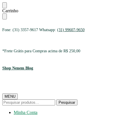
Ir
Ir
Carrinho
para
para
a
o
navegação
conteúdo
Fone: (31) 3357-9617 Whatsapp:
(31) 99607-9650
*Frete Grátis para Compras acima de R$ 250,00
Shop Nenem Blog
MENU
Pesquisar
Pesquisar
por:
Minha Conta