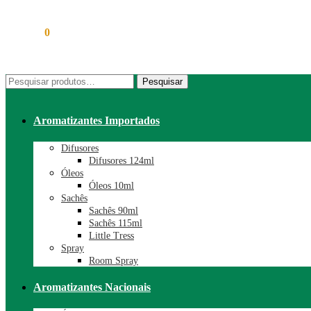
R$
0,00
0
Pesquisar
Pesquisar
por:
Aromatizantes Importados
Difusores
Difusores 124ml
Óleos
Óleos 10ml
Sachês
Sachês 90ml
Sachês 115ml
Little Tress
Spray
Room Spray
Aromatizantes Nacionais