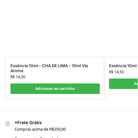
Essência 10ml – CHA DE LIMA – 10ml Via
Essência 10ml 
Aroma
R$
14,50
R$
14,50
Ad
Adicionar ao carrinho
*Frete Grátis
Compras acima de R$250,00