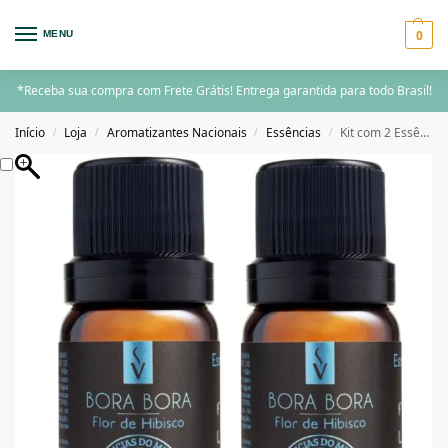
0
MENU
*Receba sua compra com Frete Grátis! Entrega garantida para todo Brasil!
Início
Loja
Aromatizantes Nacionais
Essências
Kit com 2 Essências 10ml – Bora Bora – Essências do Mundo
/
/
/
/