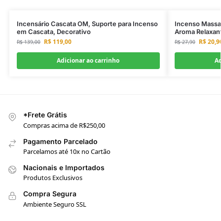
Incensário Cascata OM, Suporte para Incenso
Incenso Massal
em Cascata, Decorativo
Aroma Relaxan
R$
119,00
R$
20,9
R$
139,00
R$
27,90
Adicionar ao carrinho
Ad
*Frete Grátis
Compras acima de R$250,00
Pagamento Parcelado
Parcelamos até 10x no Cartão
Nacionais e Importados
Produtos Exclusivos
Compra Segura
Ambiente Seguro SSL