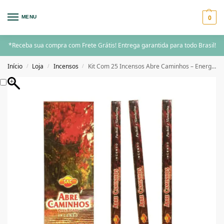
0
MENU
*Receba sua compra com Frete Grátis! Entrega garantida para todo Brasil!
Início
Loja
Incensos
Kit Com 25 Incensos Abre Caminhos – Energize, Limpe e Renove Seus Caminhos!
/
/
/