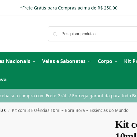
*Frete Grátis para Compras acima de R$ 250,00
es Nacionais
Velas e Sabonetes
Corpo
Kit 
iva
ceba sua compra com Frete Grátis! Entrega garantida para todo Bra
ias
Kit com 3 Essências 10ml – Bora Bora – Essências do Mundo
/
Kit 
10ml