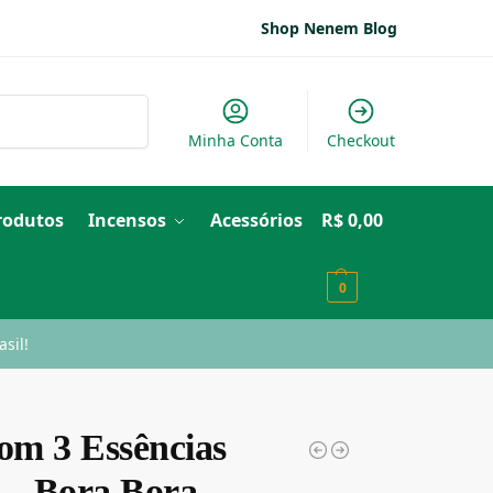
Shop Nenem Blog
Pesquisar
Minha Conta
Checkout
Produtos
Incensos
Acessórios
R$
0,00
0
sil!
com 3 Essências
 – Bora Bora –