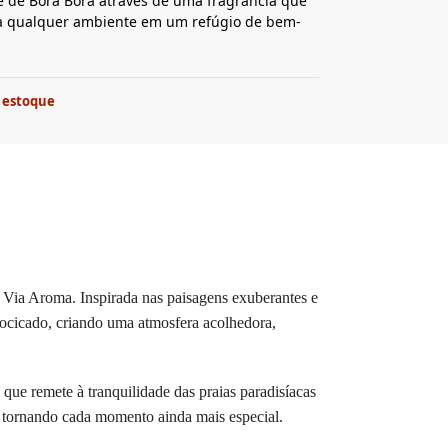
 de Bora Bora através de uma fragrância que
a qualquer ambiente em um refúgio de bem-
 estoque
 Via Aroma. Inspirada nas paisagens exuberantes e
docicado, criando uma atmosfera acolhedora,
que remete à tranquilidade das praias paradisíacas
e, tornando cada momento ainda mais especial.