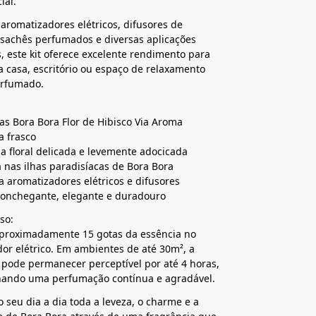
ial.
 aromatizadores elétricos, difusores de
sachês perfumados e diversas aplicações
, este kit oferece excelente rendimento para
 casa, escritório ou espaço de relaxamento
rfumado.
ias Bora Bora Flor de Hibisco Via Aroma
a frasco
ia floral delicada e levemente adocicada
a nas ilhas paradisíacas de Bora Bora
ra aromatizadores elétricos e difusores
conchegante, elegante e duradouro
so:
aproximadamente 15 gotas da essência no
or elétrico. Em ambientes de até 30m², a
 pode permanecer perceptível por até 4 horas,
nando uma perfumação contínua e agradável.
o seu dia a dia toda a leveza, o charme e a