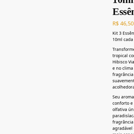
Essê
R$
46,50
Kit 3 Essê
10ml cada
Transform
tropical c
Hibisco Vi
e no clima
fragrância
suavement
acolhedora
Seu aroma
conforto e
olfativa ú
paradisíac
fragrância
agradável