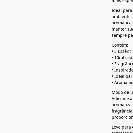
mais espec
Ideal para
ambiente, 
aromáticas
manter sua
sempre pe
Contém:
• 3 Essênc
• 10ml cad
• Fragrânc
• Inspirad
• Ideal pa
• Aroma a
Modo de u
Adicione 
aromatizad
fragrância
proporcio
Leve para 