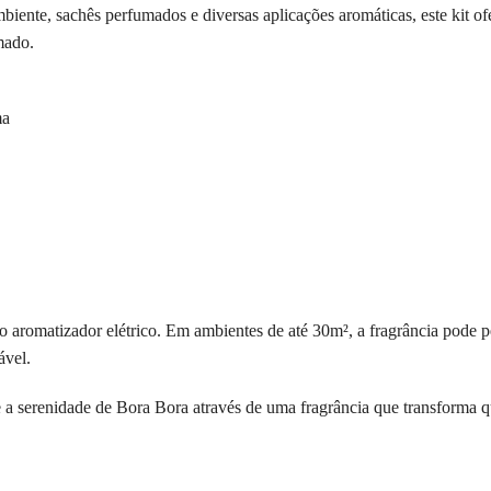
ambiente, sachês perfumados e diversas aplicações aromáticas, este kit o
mado.
ma
aromatizador elétrico. Em ambientes de até 30m², a fragrância pode pe
ável.
 e a serenidade de Bora Bora através de uma fragrância que transforma 