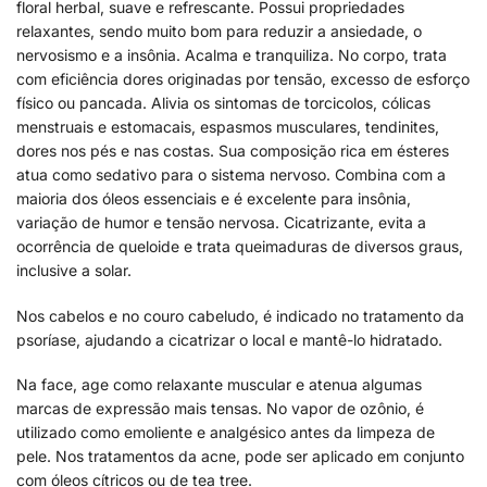
floral herbal, suave e refrescante. Possui propriedades
relaxantes, sendo muito bom para reduzir a ansiedade, o
nervosismo e a insônia. Acalma e tranquiliza. No corpo, trata
com eficiência dores originadas por tensão, excesso de esforço
físico ou pancada. Alivia os sintomas de torcicolos, cólicas
menstruais e estomacais, espasmos musculares, tendinites,
dores nos pés e nas costas. Sua composição rica em ésteres
atua como sedativo para o sistema nervoso. Combina com a
maioria dos óleos essenciais e é excelente para insônia,
variação de humor e tensão nervosa. Cicatrizante, evita a
ocorrência de queloide e trata queimaduras de diversos graus,
inclusive a solar.
Nos cabelos e no couro cabeludo, é indicado no tratamento da
psoríase, ajudando a cicatrizar o local e mantê-lo hidratado.
Na face, age como relaxante muscular e atenua algumas
marcas de expressão mais tensas. No vapor de ozônio, é
utilizado como emoliente e analgésico antes da limpeza de
pele. Nos tratamentos da acne, pode ser aplicado em conjunto
com óleos cítricos ou de tea tree.