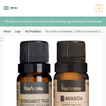
0
MENU
*Receba sua compra com Frete Grátis! Entrega garantida para todo Brasil!
Início
Loja
Kit Produtos
Kit contra ansiedade 2 Óleos Essenciais Via Aroma 10ml
/
/
/