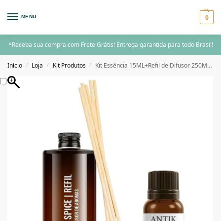
0
MENU
*Receba sua compra com Frete Grátis! Entrega garantida para todo Brasil!
Início
Loja
Kit Produtos
Kit Essência 15ML+Refil de Difusor 250ML+Jogo de Varetas Apple Spice Antik
/
/
/