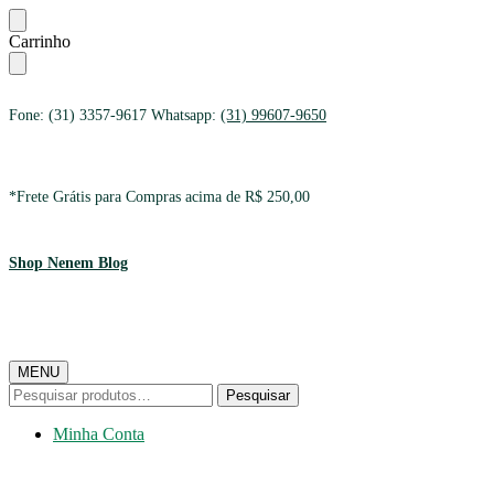
Ir
Ir
Carrinho
para
para
a
o
navegação
conteúdo
Fone: (31) 3357-9617 Whatsapp:
(31) 99607-9650
*Frete Grátis para Compras acima de R$ 250,00
Shop Nenem Blog
MENU
Pesquisar
Pesquisar
por:
Minha Conta