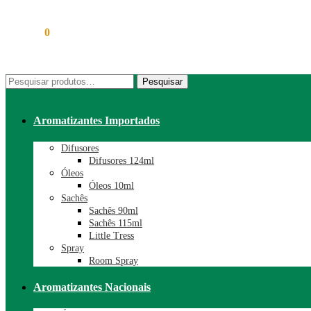
R$
0,00
0
Pesquisar
Pesquisar
por:
Aromatizantes Importados
Difusores
Difusores 124ml
Óleos
Óleos 10ml
Sachês
Sachês 90ml
Sachês 115ml
Little Tress
Spray
Room Spray
Aromatizantes Nacionais