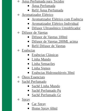
Água Perfumada para Tecidos
Água Perfumada
Refil Água Perfumada
Aromatizador Elétrico
Aromatizador Elétrico com Essência
Aromatizador Elétrico Individual
Difusor Ultrassônico Umidificador
Difusor de Varetas
Difusor de Varetas 100ml
Difusor de Varetas 200ML acima
Refil Difusor de Varetas
Essências
Essências Clássicas
Linha Mundo
Linha Sensações
Linha Signos
Essências Hidrossolúveis 30ml
Óleos Essenciais
Sachê Perfumado
Sachê Linha Mundo
Sachê Perfumado Pq
Sachê Perfumado Gr
Spray
Car Spray
Home Spray 60ml