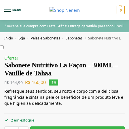
0
MENU
*Receba sua compra com Frete Grátis! Entrega garantida para todo Brasil!
Início
Loja
Velas e Sabonetes
Sabonetes
Sabonete Nutritivo La Façon – 300ML – Vanille de Tahaa
/
/
/
/
Oferta!
Sabonete Nutritivo La Façon – 300ML –
Vanille de Tahaa
R$
160,00
R$
164,90
-3%
Refresque seus sentidos, seu rosto e corpo com a deliciosa
fragrância e sinta na pele os benefícios de um produto leve e
que higieniza delicadamente.
2 em estoque