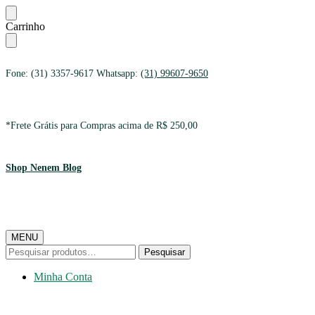
Ir
Ir
Carrinho
para
para
a
o
navegação
conteúdo
Fone: (31) 3357-9617 Whatsapp:
(31) 99607-9650
*Frete Grátis para Compras acima de R$ 250,00
Shop Nenem Blog
MENU
Pesquisar
Pesquisar
por:
Minha Conta