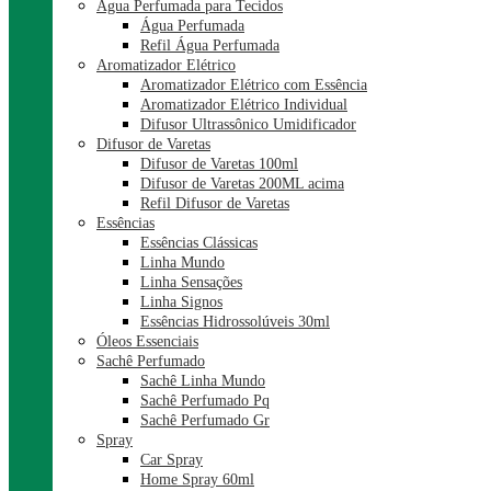
Água Perfumada para Tecidos
Água Perfumada
Refil Água Perfumada
Aromatizador Elétrico
Aromatizador Elétrico com Essência
Aromatizador Elétrico Individual
Difusor Ultrassônico Umidificador
Difusor de Varetas
Difusor de Varetas 100ml
Difusor de Varetas 200ML acima
Refil Difusor de Varetas
Essências
Essências Clássicas
Linha Mundo
Linha Sensações
Linha Signos
Essências Hidrossolúveis 30ml
Óleos Essenciais
Sachê Perfumado
Sachê Linha Mundo
Sachê Perfumado Pq
Sachê Perfumado Gr
Spray
Car Spray
Home Spray 60ml