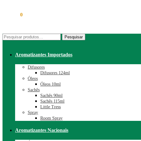
R$
0,00
0
Pesquisar
Pesquisar
por:
Aromatizantes Importados
Difusores
Difusores 124ml
Óleos
Óleos 10ml
Sachês
Sachês 90ml
Sachês 115ml
Little Tress
Spray
Room Spray
Aromatizantes Nacionais