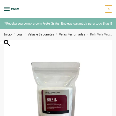
0
MENU
*Receba sua compra com Frete Grátis! Entrega garantida para todo Brasil!
Início
Loja
Velas e Sabonetes
Velas Perfumadas
Refil Vela Vegetal em Pó Acqua Casa Cláudia Refil 140g
/
/
/
/