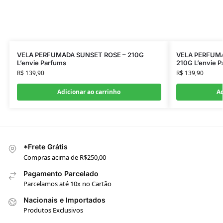
VELA PERFUMADA SUNSET ROSE – 210G
VELA PERFUMA
L’envie Parfums
210G L’envie 
R$
139,90
R$
139,90
Adicionar ao carrinho
Ad
*Frete Grátis
Compras acima de R$250,00
Pagamento Parcelado
Parcelamos até 10x no Cartão
Nacionais e Importados
Produtos Exclusivos