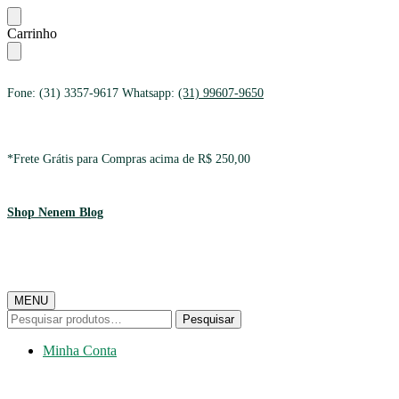
Ir
Ir
Carrinho
para
para
a
o
navegação
conteúdo
Fone: (31) 3357-9617 Whatsapp:
(31) 99607-9650
*Frete Grátis para Compras acima de R$ 250,00
Shop Nenem Blog
MENU
Pesquisar
Pesquisar
por:
Minha Conta