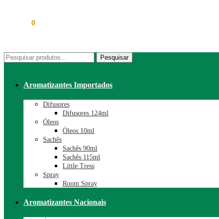
R$
0,00
0
Pesquisar
Pesquisar
por:
Aromatizantes Importados
Difusores
Difusores 124ml
Óleos
Óleos 10ml
Sachês
Sachês 90ml
Sachês 115ml
Little Tress
Spray
Room Spray
Aromatizantes Nacionais