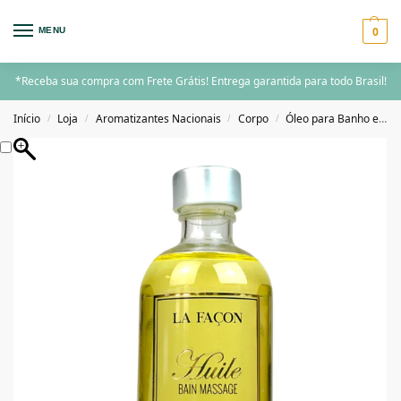
0
MENU
*Receba sua compra com Frete Grátis! Entrega garantida para todo Brasil!
Início
Loja
Aromatizantes Nacionais
Corpo
Óleo para Banho e Massagens
/
/
/
/