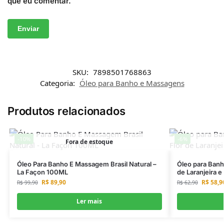
que eu comentar.
SKU:
7898501768863
Categoria:
Óleo para Banho e Massagens
Produtos relacionados
-10%
-6%
Fora de estoque
Óleo Para Banho E Massagem Brasil Natural –
Óleo para Ban
La Façon 100ML
de Laranjeira e 
R$
89,90
R$
58,9
R$
99,90
R$
62,90
Ler mais