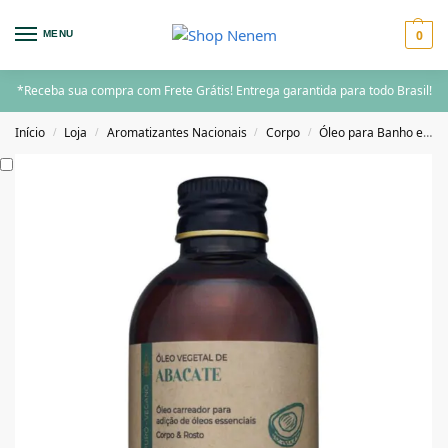
0
MENU
*Receba sua compra com Frete Grátis! Entrega garantida para todo Brasil!
Início
Loja
Aromatizantes Nacionais
Corpo
Óleo para Banho e Massagens
/
/
/
/