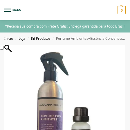
0
MENU
*Receba sua compra com Frete Grátis! Entrega garantida para todo Brasil!
Início
Loja
Kit Produtos
Perfume Ambientes+Essência Concentrada Acqua Aroma Lavanda
/
/
/