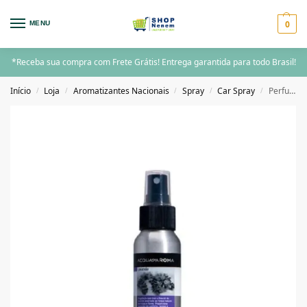
0
MENU
*Receba sua compra com Frete Grátis! Entrega garantida para todo Brasil!
Início
Loja
Aromatizantes Nacionais
Spray
Car Spray
Perfume para Ambientes Acqua Aroma Dia a Dia 60ml Lavanda
/
/
/
/
/