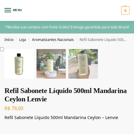
0
MENU
*Receba sua compra com Frete Grátis! Entrega garantida para todo Brasil!
Início
Loja
Aromatizantes Nacionais
Refil Sabonete Líquido 500ml Mandarina Ceylon Lenvie
/
/
/
Refil Sabonete Líquido 500ml Mandarina
Ceylon Lenvie
R$
79,00
Refil Sabonete Líquido 500ml Mandarina Ceylon – Lenvie