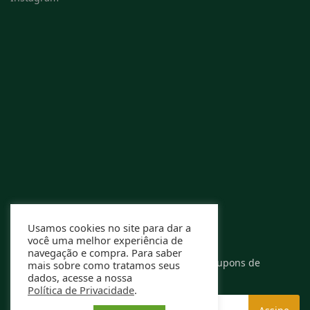
Usamos cookies no site para dar a
você uma melhor experiência de
RECEBA OFERTAS EXCLUSIVAS
navegação e compra. Para saber
Assine nossa newsletter e receba ofertas e cupons de
mais sobre como tratamos seus
descontos exclusivos.
dados, acesse a nossa
Política de Privacidade
.