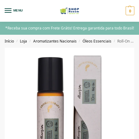
0
MENU
*Receba sua compra com Frete Grátis! Entrega garantida para todo Brasil!
Início
Loja
Aromatizantes Nacionais
Óleos Essenciais
Roll-On Óleo Essencial Alecrim Via Aroma – 10ml
/
/
/
/