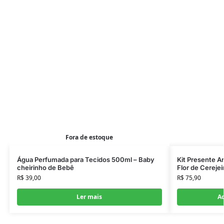
Fora de estoque
Água Perfumada para Tecidos 500ml – Baby
Kit Presente A
cheirinho de Bebê
Flor de Cerejeir
R$
39,00
R$
75,90
Ler mais
Ad