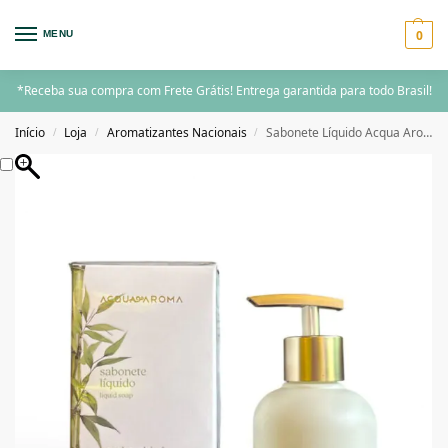
0
MENU
*Receba sua compra com Frete Grátis! Entrega garantida para todo Brasil!
Início
Loja
Aromatizantes Nacionais
Sabonete Líquido Acqua Aroma Dia a Dia 120ml Bambu Chinês
/
/
/