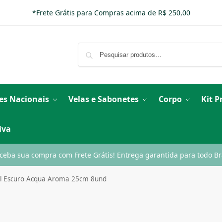
*Frete Grátis para Compras acima de R$ 250,00
es Nacionais
Velas e Sabonetes
Corpo
Kit 
iva
ceba sua compra com Frete Grátis! Entrega garantida para todo Bra
ul Escuro Acqua Aroma 25cm 8und