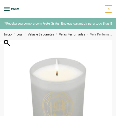
0
MENU
*Receba sua compra com Frete Grátis! Entrega garantida para todo Brasil!
Início
Loja
Velas e Sabonetes
Velas Perfumadas
Vela Perfumada Figo Ambarado – 210G L’envie Parfums
/
/
/
/