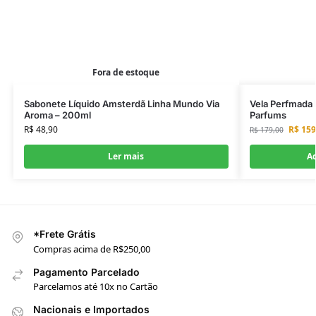
Fora de estoque
Sabonete Líquido Amsterdã Linha Mundo Via
Vela Perfmada 
Aroma – 200ml
Parfums
R$
48,90
R$
159
R$
179,00
Ler mais
Ad
*Frete Grátis
Compras acima de R$250,00
Pagamento Parcelado
Parcelamos até 10x no Cartão
Nacionais e Importados