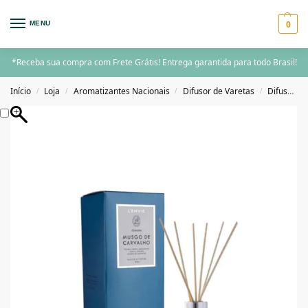
0
MENU
*Receba sua compra com Frete Grátis! Entrega garantida para todo Brasil!
Início
Loja
Aromatizantes Nacionais
Difusor de Varetas
Difusor de Varetas 200ML acima
/
/
/
/